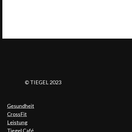
Anregungen zur Gestaltung oder Fragen zum Inhalt
dieser Webseiten senden Sie bitte eine E-Mail
an info@tiegelgym.de.
© TIEGEL 2023
Gesundheit
CrossFit
Leistung
Tiegel Café